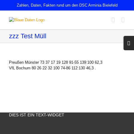
Zum
Zahlen, Daten, Fakten rund um den DSC Arminia Bielefeld
Inhalt
springen
zzz Test Müll
Toggl
Slidin
Bar
Area
Preußen Münster 73 37 17 19 128 91-55 139:100 62,3
VfL Bochum 80 26 22 32 100 74-86 112:130 46,3 .
DIES IST EIN TEXT-WIDGET
.