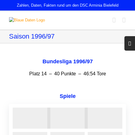
Zum
Zahlen, Daten, Fakten rund um den DSC Arminia Bielefeld
Inhalt
springen
Saison 1996/97
Toggl
Slidin
Bar
Area
Bundesliga 1996/97
Platz 14 – 40 Punkte – 46:54 Tore
Spiele