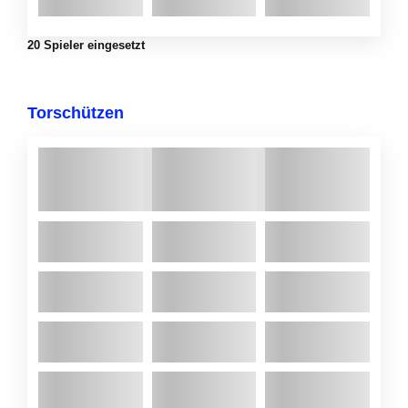
20 Spieler eingesetzt
Torschützen