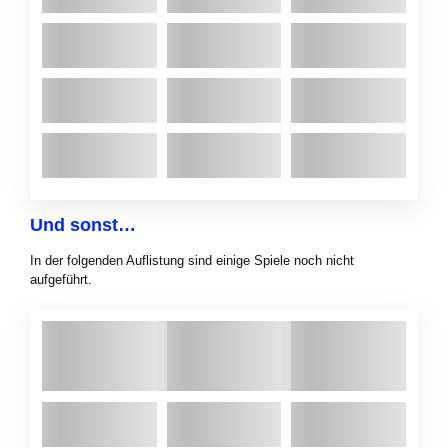
Und sonst…
In der folgenden Auflistung sind einige Spiele noch nicht
aufgeführt.