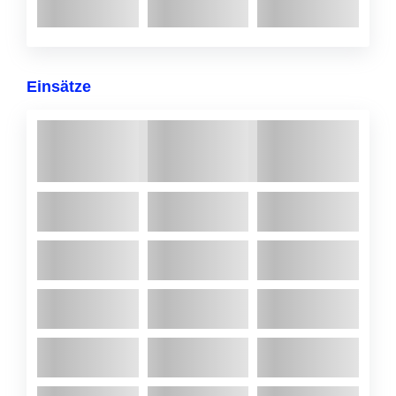
Einsätze