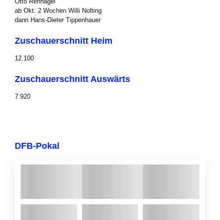
Otto Rehhagel
ab Okt. 2 Wochen Willi Nolting
dann Hans-Dieter Tippenhauer
Zuschauerschnitt Heim
12.100
Zuschauerschnitt Auswärts
7.920
DFB-Pokal