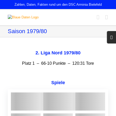
Zum
Zahlen, Daten, Fakten rund um den DSC Arminia Bielefeld
Inhalt
springen
Saison 1979/80
Toggl
Slidin
Bar
Area
2. Liga Nord 1979/80
Platz 1 – 66-10 Punkte – 120:31 Tore
Spiele