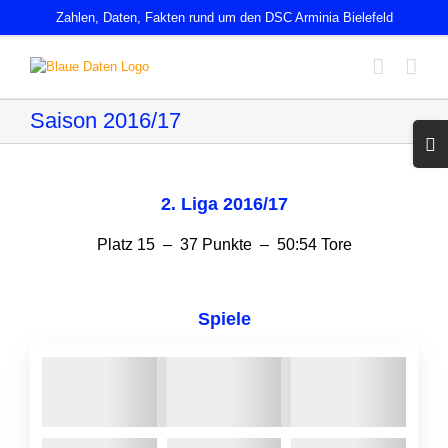
Zum
Zahlen, Daten, Fakten rund um den DSC Arminia Bielefeld
Inhalt
springen
Saison 2016/17
Toggl
Slidin
Bar
Area
2. Liga 2016/17
Platz 15 – 37 Punkte – 50:54 Tore
Spiele