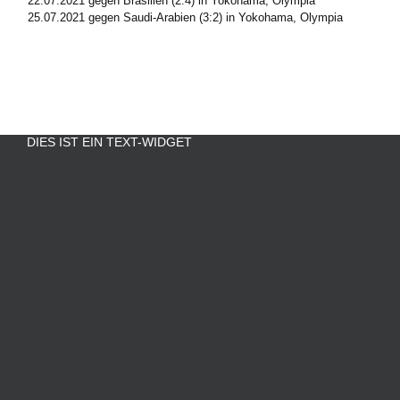
22.07.2021 gegen Brasilien (2:4) in Yokohama, Olympia
25.07.2021 gegen Saudi-Arabien (3:2) in Yokohama, Olympia
DIES IST EIN TEXT-WIDGET
.
.
.
.
.
.
.
.
.
.
.
.