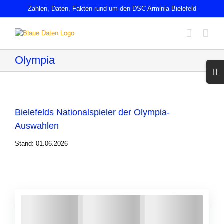
Zum
Zahlen, Daten, Fakten rund um den DSC Arminia Bielefeld
Inhalt
springen
Olympia
Toggl
Slidin
Bar
Area
Bielefelds Nationalspieler der Olympia-
Auswahlen
Stand: 01.06.2026