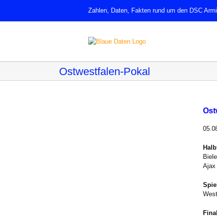
Zum
Zahlen, Daten, Fakten rund um den DSC Armin
Inhalt
springen
Ostwestfalen-Pokal
Ost
05.0
Halb
Biel
Ajax
Spie
West
Fina