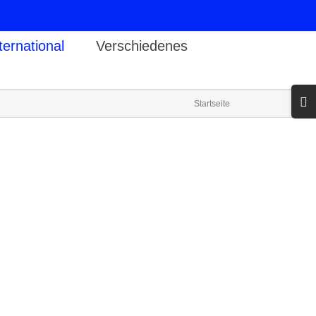
ternational
Verschiedenes
Toggl
Startseite
Slidin
Bar
Area