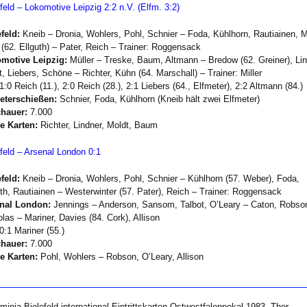
feld – Lokomotive Leipzig 2:2 n.V. (Elfm. 3:2)
feld:
Kneib – Dronia, Wohlers, Pohl, Schnier – Foda, Kühlhorn, Rautiainen, 
 (62. Ellguth) – Pater, Reich – Trainer: Roggensack
motive Leipzig:
Müller – Treske, Baum, Altmann – Bredow (62. Greiner), Lin
, Liebers, Schöne – Richter, Kühn (64. Marschall) – Trainer: Miller
1:0 Reich (11.), 2:0 Reich (28.), 2:1 Liebers (64., Elfmeter), 2:2 Altmann (84.)
eterschießen:
Schnier, Foda, Kühlhorn (Kneib hält zwei Elfmeter)
hauer:
7.000
e Karten:
Richter, Lindner, Moldt, Baum
efeld – Arsenal London 0:1
feld:
Kneib – Dronia, Wohlers, Pohl, Schnier – Kühlhorn (57. Weber), Foda,
uth, Rautiainen – Westerwinter (57. Pater), Reich – Trainer: Roggensack
nal London:
Jennings – Anderson, Sansom, Talbot, O’Leary – Caton, Robso
las – Mariner, Davies (84. Cork), Allison
0:1 Mariner (55.)
hauer:
7.000
e Karten:
Pohl, Wohlers – Robson, O’Leary, Allison