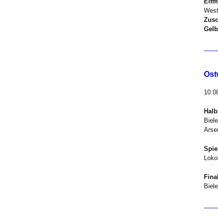
Elfm
West
Zusc
Gelb
Ost
10.0
Halb
Biel
Arse
Spie
Loko
Fina
Biel