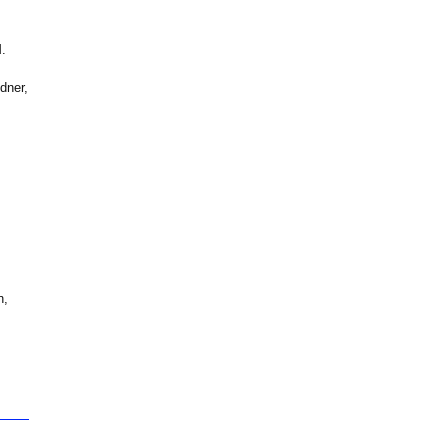
M.
dner,
n,