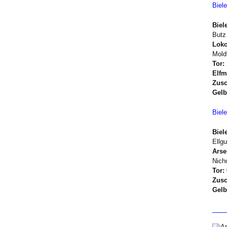
Biele
Biele
Butz
Loko
Moldt
Tor:
Elfm
Zusc
Gelb
Biel
Biele
Ellg
Arse
Nicho
Tor:
Zusc
Gelb