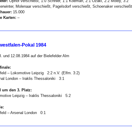
eter:
Ophof verschießt, 1:0 Schnier, 1:1 Koeman, 2:1 Ozaki, 2:2 Mölby, 3:2
erwinter, Molenaar verschießt, Pagelsdorf verschießt, Schoenaker verschießt
hauer:
15.000
e Karten:
–
westfalen-Pokal 1984
8. und 12.08.1984 auf der Bielefelder Alm
finale:
efeld – Lokomotive Leipzig 2:2 n.V. (Elfm. 3:2)
nal London – Iraklis Thessaloniki 3:1
l um den 3. Platz:
motive Leipzig – Iraklis Thessaloniki 5:2
le:
efeld – Arsenal London 0:1