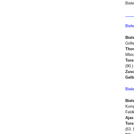
Biel
Biel
Biele
Gril
Thor
Mbis
Tore
(90.)
Zusc
Gelb
Biel
Biele
Komp
Feld
Ajax
Tore
(63. 