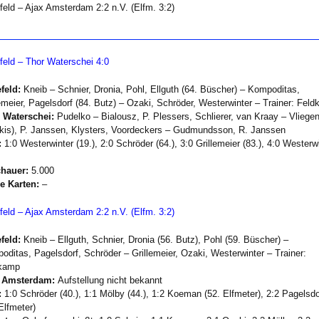
efeld – Ajax Amsterdam 2:2 n.V. (Elfm. 3:2)
efeld – Thor Waterschei 4:0
feld:
Kneib – Schnier, Dronia, Pohl, Ellguth (64. Büscher) – Kompoditas,
lemeier, Pagelsdorf (84. Butz) – Ozaki, Schröder, Westerwinter – Trainer: Fel
 Waterschei:
Pudelko – Bialousz, P. Plessers, Schlierer, van Kraay – Vliegen
kis), P. Janssen, Klysters, Voordeckers – Gudmundsson, R. Janssen
:
1:0 Westerwinter (19.), 2:0 Schröder (64.), 3:0 Grillemeier (83.), 4:0 Westerw
hauer:
5.000
e Karten:
–
efeld – Ajax Amsterdam 2:2 n.V. (Elfm. 3:2)
feld:
Kneib – Ellguth, Schnier, Dronia (56. Butz), Pohl (59. Büscher) –
oditas, Pagelsdorf, Schröder – Grillemeier, Ozaki, Westerwinter – Trainer:
kamp
 Amsterdam:
Aufstellung nicht bekannt
:
1:0 Schröder (40.), 1:1 Mölby (44.), 1:2 Koeman (52. Elfmeter), 2:2 Pagelsdo
Elfmeter)