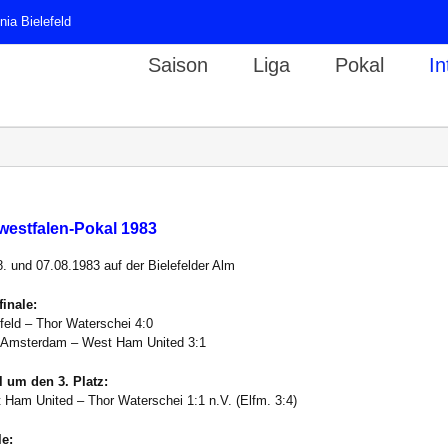
ia Bielefeld
Saison
Liga
Pokal
In
westfalen-Pokal 1983
8. und 07.08.1983 auf der Bielefelder Alm
finale:
efeld – Thor Waterschei 4:0
 Amsterdam – West Ham United 3:1
l um den 3. Platz:
 Ham United – Thor Waterschei 1:1 n.V. (Elfm. 3:4)
le: