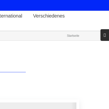
ternational
Verschiedenes
Toggl
Startseite
Slidin
Bar
Area