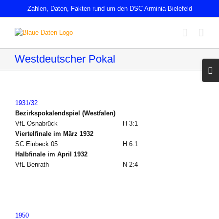
Zum
Zahlen, Daten, Fakten rund um den DSC Arminia Bielefeld
Inhalt
springen
Westdeutscher Pokal
Toggl
Slidin
Bar
Area
1931/32
Bezirkspokalendspiel (Westfalen)
VfL Osnabrück
H 3:1
Viertelfinale im März 1932
SC Einbeck 05
H 6:1
Halbfinale im April 1932
VfL Benrath
N 2:4
1950