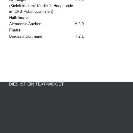
(Bielefeld damit für die 1. Hauptrunde
im DFB-Pokal qualifiziert)
Halbfinale
Alemannia Aachen
H 2:0
Finale
Borussia Dortmund
H 2:1
DIES IST EIN TEXT-WIDGET
.
.
.
.
.
.
.