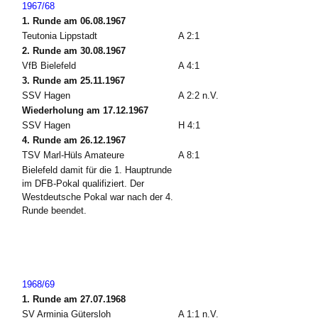
1967/68
1. Runde am 06.08.1967
Teutonia Lippstadt
A 2:1
2. Runde am 30.08.1967
VfB Bielefeld
A 4:1
3. Runde am 25.11.1967
SSV Hagen
A 2:2 n.V.
Wiederholung am 17.12.1967
SSV Hagen
H 4:1
4. Runde am 26.12.1967
TSV Marl-Hüls Amateure
A 8:1
Bielefeld damit für die 1. Hauptrunde
im DFB-Pokal qualifiziert. Der
Westdeutsche Pokal war nach der 4.
Runde beendet.
1968/69
1. Runde am 27.07.1968
SV Arminia Gütersloh
A 1:1 n.V.