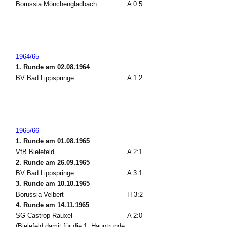
Borussia Mönchengladbach
A 0:5
1964/65
1. Runde am 02.08.1964
BV Bad Lippspringe
A 1:2
1965/66
1. Runde am 01.08.1965
VfB Bielefeld
A 2:1
2. Runde am 26.09.1965
BV Bad Lippspringe
A 3:1
3. Runde am 10.10.1965
Borussia Velbert
H 3:2
4. Runde am 14.11.1965
SG Castrop-Rauxel
A 2:0
(Bielefeld damit für die 1. Hauptrunde