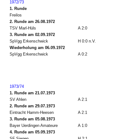
1972/73
1. Runde
Freilos
2. Runde am 26.08.1972
TSV Marl-Hüls
A 2:0
3. Runde am 02.09.1972
SpVgg Erkenschwick
H 0:0 n.V.
Wiederholung am 06.09.1972
SpVgg Erkenschwick
A 0:2
1973/74
1. Runde am 21.07.1973
SV Ahlen
A 2:1
2. Runde am 29.07.1973
Eintracht Hamm-Heesen
A 2:1
3. Runde am 05.08.1973
Bayer Uerdingen Amateure
A 1:0
4. Runde am 05.09.1973
SF Siegen
H 2:1