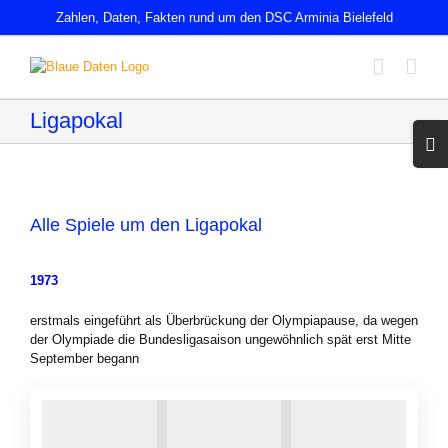
Zum
Zahlen, Daten, Fakten rund um den DSC Arminia Bielefeld
Inhalt
springen
Ligapokal
Toggl
Slidin
Bar
Area
Alle Spiele um den Ligapokal
1973
erstmals eingeführt als Überbrückung der Olympiapause, da wegen
der Olympiade die Bundesligasaison ungewöhnlich spät erst Mitte
September begann