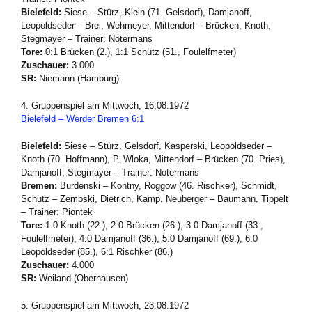
Bielefeld:
Siese – Stürz, Klein (71. Gelsdorf), Damjanoff,
Leopoldseder – Brei, Wehmeyer, Mittendorf – Brücken, Knoth,
Stegmayer – Trainer: Notermans
Tore:
0:1 Brücken (2.), 1:1 Schütz (51., Foulelfmeter)
Zuschauer:
3.000
SR:
Niemann (Hamburg)
4. Gruppenspiel am Mittwoch, 16.08.1972
Bielefeld – Werder Bremen 6:1
Bielefeld:
Siese – Stürz, Gelsdorf, Kasperski, Leopoldseder –
Knoth (70. Hoffmann), P. Wloka, Mittendorf – Brücken (70. Pries),
Damjanoff, Stegmayer – Trainer: Notermans
Bremen:
Burdenski – Kontny, Roggow (46. Rischker), Schmidt,
Schütz – Zembski, Dietrich, Kamp, Neuberger – Baumann, Tippelt
– Trainer: Piontek
Tore:
1:0 Knoth (22.), 2:0 Brücken (26.), 3:0 Damjanoff (33.,
Foulelfmeter), 4:0 Damjanoff (36.), 5:0 Damjanoff (69.), 6:0
Leopoldseder (85.), 6:1 Rischker (86.)
Zuschauer:
4.000
SR:
Weiland (Oberhausen)
5. Gruppenspiel am Mittwoch, 23.08.1972