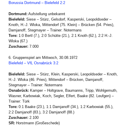
Borussia Dortmund – Bielefeld 2:2
Dortmund:
Aufstellung unbekannt
Bielefeld:
Siese – Stürz, Gelsdorf, Kasperski, Leopoldseder –
Knoth, H.-J. Wloka, Mittendorf (75. Klein) – Brücken (54. Pries),
Damjanoff, Stegmayer – Trainer: Notermans
Tore:
1:0 Bertl (7.), 2:0 Schütte (21.), 2:1 Knoth (62.), 2:2 H.-J.
Wloka (67.)
Zuschauer:
7.000
6. Gruppenspiel am Mittwoch, 30.08.1972
Bielefeld – VfL Osnabrück 3:2
Bielefeld:
Siese – Stürz, Klein, Kasperski, Leopoldseder – Knoth,
H.-J. Wloka (46. Pries), Mittendorf – Brücken, Damjanoff,
Stegmayer – Trainer: Notermans
Osnabrück:
Kamper – Holtgrave, Baumanns, Tripp, Wohlgemuth,
Wasner, Karbowiak, Koch, Segler, Elfert, Baake (82. Leufgen) –
Trainer: Türk
Tore:
0:1 Baake (23.), 1:1 Damjanoff (34.), 1:2 Karbowiak (55.),
2:2 Damjanoff (83.), 3:2 Damjanoff (88.)
Zuschauer:
2.100
SR:
Horstmann (Großeschede)