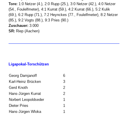
Tore:
1:0 Netzer (4.), 2:0 Rupp (25.), 3:0 Netzer (42.), 4:0 Netzer
(54., Foulelfmeter), 4:1 Kurrat (59.), 4:2 Kurrat (66.), 5:2 Kulik
(69.), 6:2 Rupp (71.), 7:2 Heynckes (77., Foulelfmeter), 8:2 Netzer
(85.), 9:2 Vogts (88.), 9:3 Pries (90.)
Zuschauer:
3.000
SR:
Riep (Aachen)
Ligapokal-Torschützen
Georg Damjanoff
6
Karl-Heinz Brücken
3
Gerd Knoth
2
Hans-Jürgen Kurrat
2
Norbert Leopoldseder
1
Dieter Pries
1
Hans-Jürgen Wloka
1