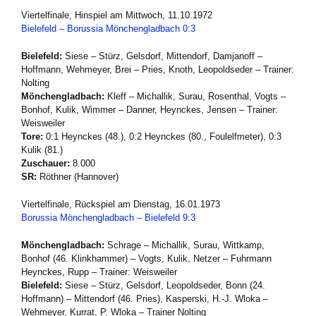
Viertelfinale, Hinspiel am Mittwoch, 11.10.1972
Bielefeld – Borussia Mönchengladbach 0:3
Bielefeld:
Siese – Stürz, Gelsdorf, Mittendorf, Damjanoff –
Hoffmann, Wehmeyer, Brei – Pries, Knoth, Leopoldseder – Trainer:
Nolting
Mönchengladbach:
Kleff – Michallik, Surau, Rosenthal, Vogts –
Bonhof, Kulik, Wimmer – Danner, Heynckes, Jensen – Trainer:
Weisweiler
Tore:
0:1 Heynckes (48.), 0:2 Heynckes (80., Foulelfmeter), 0:3
Kulik (81.)
Zuschauer:
8.000
SR:
Röthner (Hannover)
Viertelfinale, Rückspiel am Dienstag, 16.01.1973
Borussia Mönchengladbach – Bielefeld 9:3
Mönchengladbach:
Schrage – Michallik, Surau, Wittkamp,
Bonhof (46. Klinkhammer) – Vogts, Kulik, Netzer – Fuhrmann
Heynckes, Rupp – Trainer: Weisweiler
Bielefeld:
Siese – Stürz, Gelsdorf, Leopoldseder, Bonn (24.
Hoffmann) – Mittendorf (46. Pries), Kasperski, H.-J. Wloka –
Wehmeyer, Kurrat, P. Wloka – Trainer Nolting