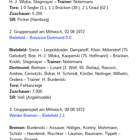
H.-J. Wloka, Stegmayer –
Trainer:
Notermans
Tore:
1:0 Segler (3.), 1:1 Brücken (39.), 2:1 Graul (62.)
Zuschauer:
5.200
SR:
Picker (Hamburg)
2. Gruppenspiel am Mittwoch, 02.08.1972
Bielefeld – Borussia Dortmund 0:0
Bielefeld:
Siese – Leopoldseder, Damjanoff, Klein, Mittendorf (75.
Gelsdorf), Brei, H.-J. Wloka, Kasperski (75. Hoffmann) – Brücken,
Knoth, Stegmayer –
Trainer:
Notermans
Dortmund:
Bertram – Lorant (3. Wolf, 65. Berlau), Rasovic,
Andree, Cernotzki, Büker, H. Schmidt, Köstler, Nerlinger, Wilhelm,
Ondera – Trainer: H. Burdenski
Tore:
Fehlanzeige
Zuschauer:
7.000
SR:
Voß (Angelmodde)
3. Gruppenspiel am Mittwoch, 09.08.1972
Werder Bremen – Bielefeld 1:1
Bremen:
Burdenski – Assauer, Höttges, Kontny, Mohrmann,
Schütz – Hasebrink, Rischker – Laumen, Baumann, Tippelt –
Trainer: Piontek