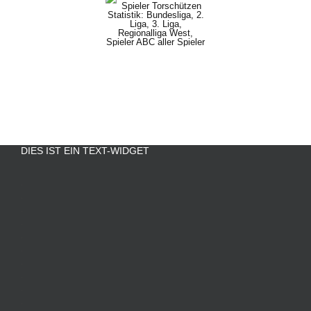
DIES IST EIN TEXT-WIDGET
.
.
.
.
.
.
.
.
.
.