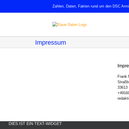
Zum
Zahlen, Daten, Fakten rund um den DSC Armin
Inhalt
springen
Impressum
Impr
Frank 
Straßb
33613 
+4916
redakt
DIES IST EIN TEXT-WIDGET