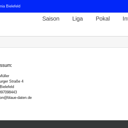
ia Bielefeld
Saison
Liga
Pokal
In
essum:
Müller
urger Straße 4
Bielefeld
097098443
ion@blaue-daten.de