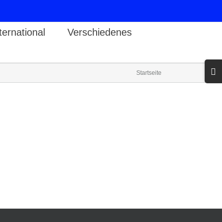
ternational
Verschiedenes
Toggl
Startseite
Slidin
Bar
Area